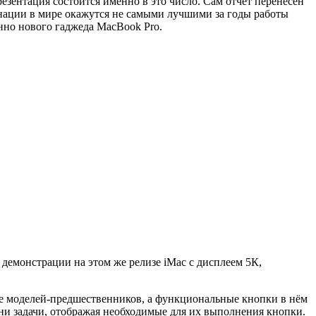
резентация состоится именно в это число. Сам отчёт перенесён
агнации в мире окажутся не самыми лучшими за годы работы
нно нового гаджеда MacBook Pro.
демонстрации на этом же релизе iMac с дисплеем 5К,
ше моделей-предшественников, а функциональные кнопки в нём
и задачи, отображая необходимые для их выполнения кнопки.