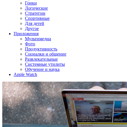
Гонки
Логические
Стратегии
Спортивные
Для детей
Другое
Приложения
Мультимедиа
Фото
Продуктивность
Социалки и общение
Развлекательные
Системные утилиты
Обучение и наука
Apple Watch