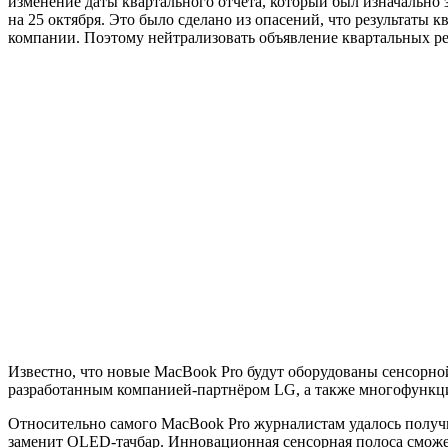
изменение даты квартального отчёта, который был изначально з
на 25 октября. Это было сделано из опасений, что результаты
компании. Поэтому нейтрализовать объявление квартальных р
Известно, что новые MacBook Pro будут оборудованы сенсорно
разработанным компанией-партнёром LG, а также многофункци
Относительно самого MacBook Pro журналистам удалось получи
заменит OLED-тачбар. Инновационная сенсорная полоса сможе