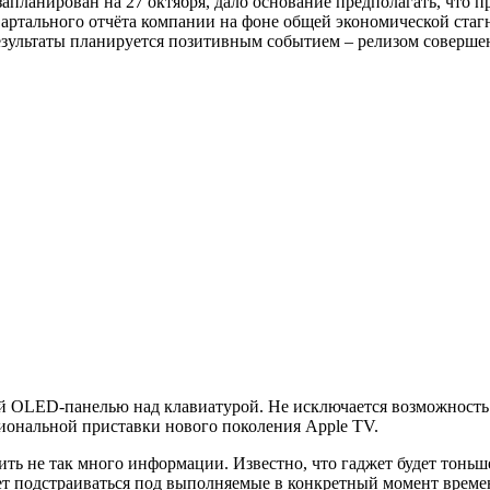
апланирован на 27 октября, дало основание предполагать, что п
 квартального отчёта компании на фоне общей экономической ст
езультаты планируется позитивным событием – релизом соверше
й OLED-панелью над клавиатурой. Не исключается возможность 
ональной приставки нового поколения Apple TV.
ть не так много информации. Известно, что гаджет будет тонь
т подстраиваться под выполняемые в конкретный момент времен