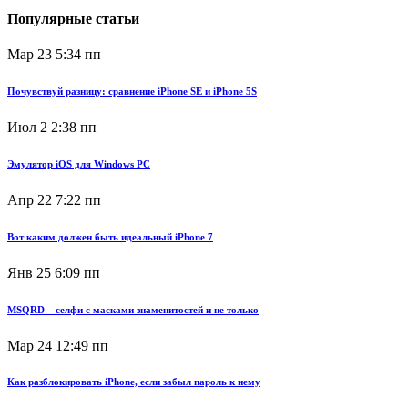
Популярные статьи
Мар 23
5:34 пп
Почувствуй разницу: сравнение iPhone SE и iPhone 5S
Июл 2
2:38 пп
Эмулятор iOS для Windows PC
Апр 22
7:22 пп
Вот каким должен быть идеальный iPhone 7
Янв 25
6:09 пп
MSQRD – селфи с масками знаменитостей и не только
Мар 24
12:49 пп
Как разблокировать iPhone, если забыл пароль к нему