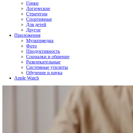
Гонки
Логические
Стратегии
Спортивные
Для детей
Другое
Приложения
Мультимедиа
Фото
Продуктивность
Социалки и общение
Развлекательные
Системные утилиты
Обучение и наука
Apple Watch