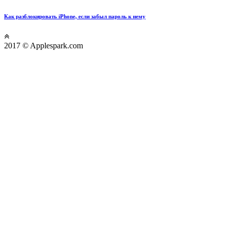
Как разблокировать iPhone, если забыл пароль к нему
2017 © Applespark.com