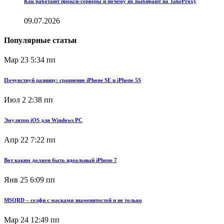
Как работают прокси-серверы и почему их выбирают на TakeProxy
09.07.2026
Популярные статьи
Мар 23
5:34 пп
Почувствуй разницу: сравнение iPhone SE и iPhone 5S
Июл 2
2:38 пп
Эмулятор iOS для Windows PC
Апр 22
7:22 пп
Вот каким должен быть идеальный iPhone 7
Янв 25
6:09 пп
MSQRD – селфи с масками знаменитостей и не только
Мар 24
12:49 пп