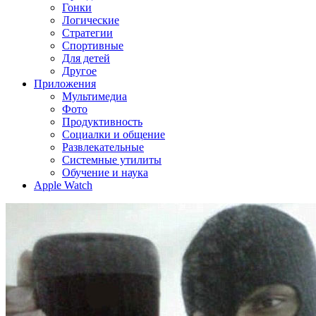
Гонки
Логические
Стратегии
Спортивные
Для детей
Другое
Приложения
Мультимедиа
Фото
Продуктивность
Социалки и общение
Развлекательные
Системные утилиты
Обучение и наука
Apple Watch