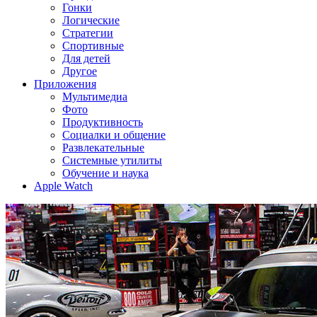
Гонки
Логические
Стратегии
Спортивные
Для детей
Другое
Приложения
Мультимедиа
Фото
Продуктивность
Социалки и общение
Развлекательные
Системные утилиты
Обучение и наука
Apple Watch