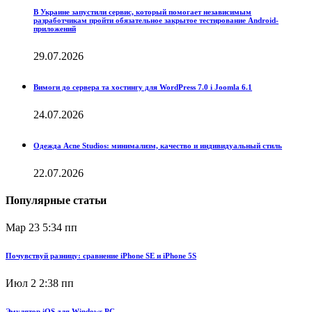
В Украине запустили сервис, который помогает независимым
разработчикам пройти обязательное закрытое тестирование Android-
приложений
29.07.2026
Вимоги до сервера та хостингу для WordPress 7.0 і Joomla 6.1
24.07.2026
Одежда Acne Studios: минимализм, качество и индивидуальный стиль
22.07.2026
Популярные статьи
Мар 23
5:34 пп
Почувствуй разницу: сравнение iPhone SE и iPhone 5S
Июл 2
2:38 пп
Эмулятор iOS для Windows PC