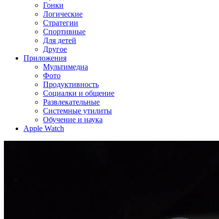
Гонки
Логические
Стратегии
Спортивные
Для детей
Другое
Приложения
Мультимедиа
Фото
Продуктивность
Социалки и общение
Развлекательные
Системные утилиты
Обучение и наука
Apple Watch