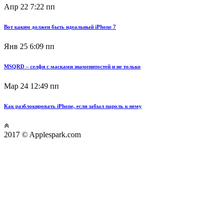
Апр 22
7:22 пп
Вот каким должен быть идеальный iPhone 7
Янв 25
6:09 пп
MSQRD – селфи с масками знаменитостей и не только
Мар 24
12:49 пп
Как разблокировать iPhone, если забыл пароль к нему
2017 © Applespark.com