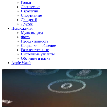
Гонки
Логические
Стратегии
Спортивные
Для детей
Другое
Приложения
Мультимедиа
Фото
Продуктивность
Социалки и общение
Развлекательные
Системные утилиты
Обучение и наука
Apple Watch