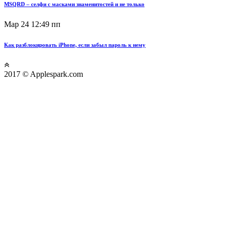
MSQRD – селфи с масками знаменитостей и не только
Мар 24
12:49 пп
Как разблокировать iPhone, если забыл пароль к нему
2017 © Applespark.com