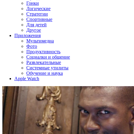
Гонки
Логические
Стратегии
Спортивные
Для детей
Другое
Приложения
Мультимедиа
Фото
Продуктивность
Социалки и общение
Развлекательные
Системные утилиты
Обучение и наука
Apple Watch