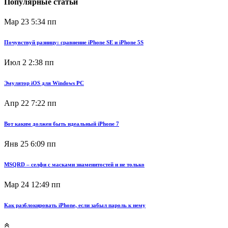
Популярные статьи
Мар 23
5:34 пп
Почувствуй разницу: сравнение iPhone SE и iPhone 5S
Июл 2
2:38 пп
Эмулятор iOS для Windows PC
Апр 22
7:22 пп
Вот каким должен быть идеальный iPhone 7
Янв 25
6:09 пп
MSQRD – селфи с масками знаменитостей и не только
Мар 24
12:49 пп
Как разблокировать iPhone, если забыл пароль к нему