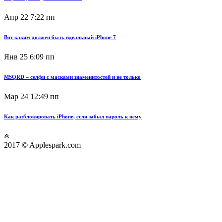
Апр 22
7:22 пп
Вот каким должен быть идеальный iPhone 7
Янв 25
6:09 пп
MSQRD – селфи с масками знаменитостей и не только
Мар 24
12:49 пп
Как разблокировать iPhone, если забыл пароль к нему
2017 © Applespark.com