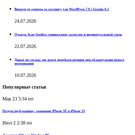
Вимоги до сервера та хостингу для WordPress 7.0 і Joomla 6.1
24.07.2026
Одежда Acne Studios: минимализм, качество и индивидуальный стиль
22.07.2026
Диван чи стелаж: що варто придбати першим при облаштуванні нового
помешкання
10.07.2026
Популярные статьи
Мар 23
5:34 пп
Почувствуй разницу: сравнение iPhone SE и iPhone 5S
Июл 2
2:38 пп