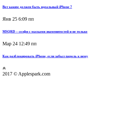
Вот каким должен быть идеальный iPhone 7
Янв 25
6:09 пп
MSQRD – селфи с масками знаменитостей и не только
Мар 24
12:49 пп
Как разблокировать iPhone, если забыл пароль к нему
2017 © Applespark.com