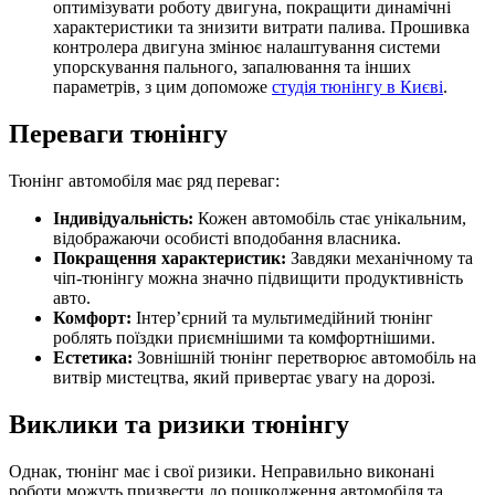
оптимізувати роботу двигуна, покращити динамічні
характеристики та знизити витрати палива. Прошивка
контролера двигуна змінює налаштування системи
упорскування пального, запалювання та інших
параметрів, з цим допоможе
студія тюнінгу в Києві
.
Переваги тюнінгу
Тюнінг автомобіля має ряд переваг:
Індивідуальність:
Кожен автомобіль стає унікальним,
відображаючи особисті вподобання власника.
Покращення характеристик:
Завдяки механічному та
чіп-тюнінгу можна значно підвищити продуктивність
авто.
Комфорт:
Інтер’єрний та мультимедійний тюнінг
роблять поїздки приємнішими та комфортнішими.
Естетика:
Зовнішній тюнінг перетворює автомобіль на
витвір мистецтва, який привертає увагу на дорозі.
Виклики та ризики тюнінгу
Однак, тюнінг має і свої ризики. Неправильно виконані
роботи можуть призвести до пошкодження автомобіля та