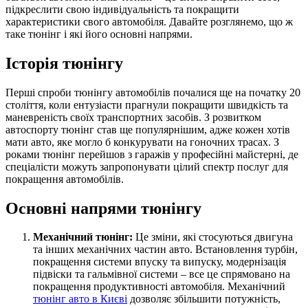
підкреслити свою індивідуальність та покращити
характеристики свого автомобіля. Давайте розглянемо, що ж
таке тюнінг і які його основні напрями.
Історія тюнінгу
Перші спроби тюнінгу автомобілів почалися ще на початку 20
століття, коли ентузіасти прагнули покращити швидкість та
маневреність своїх транспортних засобів. З розвитком
автоспорту тюнінг став ще популярнішим, адже кожен хотів
мати авто, яке могло б конкурувати на гоночних трасах. З
роками тюнінг перейшов з гаражів у професійні майстерні, де
спеціалісти можуть запропонувати цілий спектр послуг для
покращення автомобілів.
Основні напрями тюнінгу
Механічний тюнінг:
Це зміни, які стосуються двигуна
та інших механічних частин авто. Встановлення турбін,
покращення системи впуску та випуску, модернізація
підвіски та гальмівної системи – все це спрямовано на
покращення продуктивності автомобіля. Механічний
тюнінг авто в Києві
дозволяє збільшити потужність,