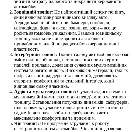
знизити витрату пального та покращити керованість
автомобіля.
Зовнішній тюнінг:
Це найпомітніший аспект тюнінгу,
який включає зміну зовнішнього вигляду авто.
Аеродинамічні обвіси, нові бампери, спойлери,
світлодіодні фари та ексклюзивні кольори – все це
робить автомобіль унікальним. Завдяки зовнішньому
тюнінгу можна не лише зробити авто більш
привабливим, але й покращити його аеродинамічні
властивості.
Інтер’єрний тюнінг:
Тюнінг салону автомобіля включає
зміну сидінь, обшивки, встановлення нових керм та
панелей приладів, додавання сучасних мультимедійних
систем та багато іншого. Високоякісні матеріали, такі як
шкіра, алькантара, дерево та алюміній, дозволяють
створити комфортний та стильний інтер’єр, який
відповідає смаку власника.
Аудіо та мультимедіа тюнінг:
Сучасні аудіосистеми та
мультимедійні комплекси стали невід’ємною частиною
тюнінгу. Встановлення потужних динаміків, сабвуферів,
підсилювачів, сучасних навігаційних систем та інших
гаджетів дозволяє зробити перебування в авто
максимально комфортним та приємним.
Чіп-тюнінг:
Це програмне втручання в роботу
електронних систем автомобіля. Чіп-тюнінг дозволяє