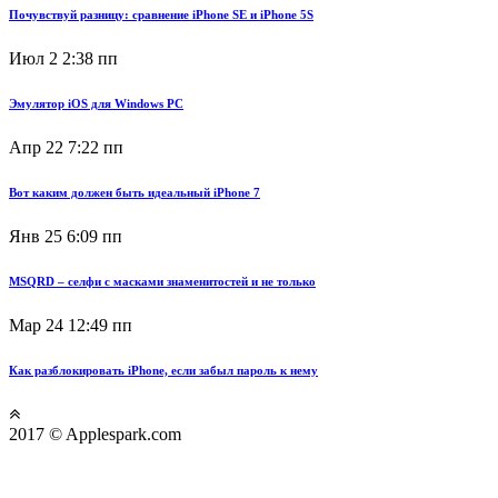
Почувствуй разницу: сравнение iPhone SE и iPhone 5S
Июл 2
2:38 пп
Эмулятор iOS для Windows PC
Апр 22
7:22 пп
Вот каким должен быть идеальный iPhone 7
Янв 25
6:09 пп
MSQRD – селфи с масками знаменитостей и не только
Мар 24
12:49 пп
Как разблокировать iPhone, если забыл пароль к нему
2017 © Applespark.com