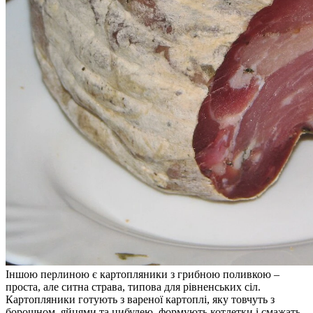
Іншою перлиною є картопляники з грибною поливкою –
проста, але ситна страва, типова для рівненських сіл.
Картопляники готують з вареної картоплі, яку товчуть з
борошном, яйцями та цибулею, формують котлетки і смажать