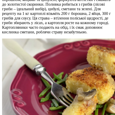
до золотистої скоринки. Поливка робиться з грибів (лісові
гриби – ідеальний вибір), цибулі, сметани та зелені. Для
рецепту на 1 кг картоплі візьміть 200 г борошна, 2 яйця, 300 г
грибів для соусу. Ця страва – втілення поліської щедрості, де
гриби збирають у лісах, а картопля росте на кожному городі.
Картопляники часто подають на обід, і їх смак доповнює
кислинка сметани, роблячи страву незабутньою.