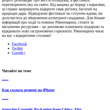
рецепт розповідає про життя поліщуків, а фестивалі
перетворюють їжу на свято. Від мацика до борщу з карасями,
ці страви запрошують відкрити смак регіону, багатий на
природні дари. Відвідуючи фестивалі чи готуючи вдома, ви
долучаєтеся до збереження культурної спадщини. Для більше
інформації про події та новини Рівненщини, стежте за
місцевими ресурсами – це допоможе планувати подорожі та
відкривати нові гастрономічні горизонти. Рівненщина чекає
на вас з відкритими столами!
Facebook
Twitter
Google+
Читайте по теме
Как создать резюме на iPhone
Sourcing Cosmetic Packaging from China: Tips