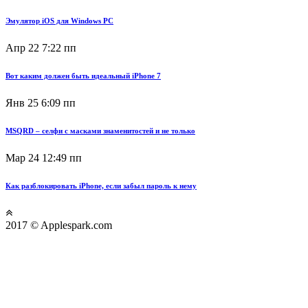
Эмулятор iOS для Windows PC
Апр 22
7:22 пп
Вот каким должен быть идеальный iPhone 7
Янв 25
6:09 пп
MSQRD – селфи с масками знаменитостей и не только
Мар 24
12:49 пп
Как разблокировать iPhone, если забыл пароль к нему
2017 © Applespark.com