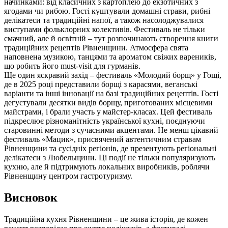
начинками: від класичних з картоплею до екзотичних з
ягодами чи рибою. Гості куштували домашні страви, рибні
делікатеси та традиційні напої, а також насолоджувалися
виступами фольклорних колективів. Фестиваль не тільки
смачний, але й освітній – тут розпочинають створення книги
традиційних рецептів Рівненщини. Атмосфера свята
наповнена музикою, танцями та ароматом свіжих вареників,
що робить його must-visit для гурманів.
Ще один яскравий захід – фестиваль «Молодий борщ» у Гощі,
де в 2025 році представили борщі з карасями, веганські
варіанти та інші інновації на базі традиційних рецептів. Гості
дегустували десятки видів борщу, приготованих місцевими
майстрами, і брали участь у майстер-класах. Цей фестиваль
підкреслює різноманітність української кухні, поєднуючи
старовинні методи з сучасними акцентами. Не менш цікавий
фестиваль «Мацик», присвячений автентичним стравам
Рівненщини та сусідніх регіонів, де презентують регіональні
делікатеси з Любельщини. Ці події не тільки популяризують
кухню, але й підтримують локальних виробників, роблячи
Рівненщину центром гастротуризму.
Висновок
Традиційна кухня Рівненщини – це жива історія, де кожен