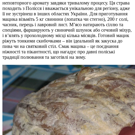
неповторного аромату завдяки тривалому процесу. Ця страва
походить з Полісся і вважається унікальною для регіону, адже
її не зустрінеш в інших областях України. Для приготування
мацика візьміть 5 кг свинини (лопатка чи стегно), 200 г солі,
часник, перець і лавровий лист. М’ясо натирають сіллю та
спеціями, фарширують у свинячий шлунок або сечовий міхур,
і в’ялять у прохолодному місці кілька місяців. Готовий мацик
ріжуть тонкими скибочками – він ідеальний як закуска до
пива чи на святковий стіл. Смак мацика – це поєднання
ніжності та пікантності, що нагадує про давні поліські
традиції полювання та заготівлі на зиму.