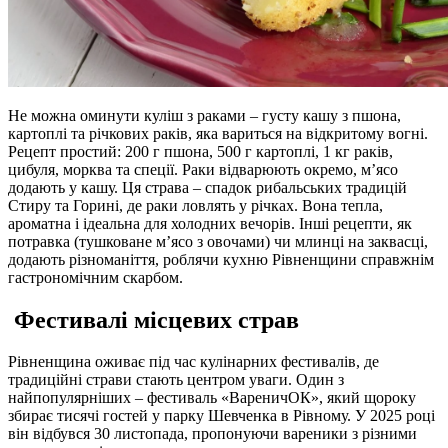
Не можна оминути куліш з раками – густу кашу з пшона,
картоплі та річкових раків, яка вариться на відкритому вогні.
Рецепт простий: 200 г пшона, 500 г картоплі, 1 кг раків,
цибуля, морква та спеції. Раки відварюють окремо, м’ясо
додають у кашу. Ця страва – спадок рибальських традицій
Стиру та Горині, де раки ловлять у річках. Вона тепла,
ароматна і ідеальна для холодних вечорів. Інші рецепти, як
потравка (тушковане м’ясо з овочами) чи млинці на заквасці,
додають різноманіття, роблячи кухню Рівненщини справжнім
гастрономічним скарбом.
Фестивалі місцевих страв
Рівненщина оживає під час кулінарних фестивалів, де
традиційні страви стають центром уваги. Один з
найпопулярніших – фестиваль «ВареничОК», який щороку
збирає тисячі гостей у парку Шевченка в Рівному. У 2025 році
він відбувся 30 листопада, пропонуючи вареники з різними