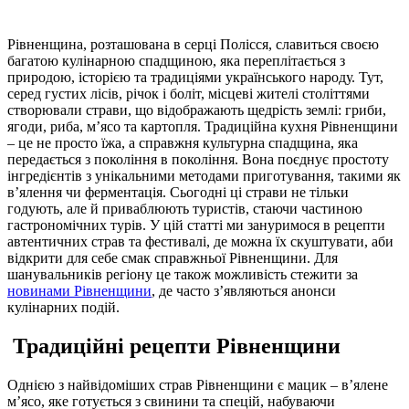
Рівненщина, розташована в серці Полісся, славиться своєю
багатою кулінарною спадщиною, яка переплітається з
природою, історією та традиціями українського народу. Тут,
серед густих лісів, річок і боліт, місцеві жителі століттями
створювали страви, що відображають щедрість землі: гриби,
ягоди, риба, м’ясо та картопля. Традиційна кухня Рівненщини
– це не просто їжа, а справжня культурна спадщина, яка
передається з покоління в покоління. Вона поєднує простоту
інгредієнтів з унікальними методами приготування, такими як
в’ялення чи ферментація. Сьогодні ці страви не тільки
годують, але й приваблюють туристів, стаючи частиною
гастрономічних турів. У цій статті ми зануримося в рецепти
автентичних страв та фестивалі, де можна їх скуштувати, аби
відкрити для себе смак справжньої Рівненщини. Для
шанувальників регіону це також можливість стежити за
новинами Рівненщини
, де часто з’являються анонси
кулінарних подій.
Традиційні рецепти Рівненщини
Однією з найвідоміших страв Рівненщини є мацик – в’ялене
м’ясо, яке готується з свинини та спецій, набуваючи