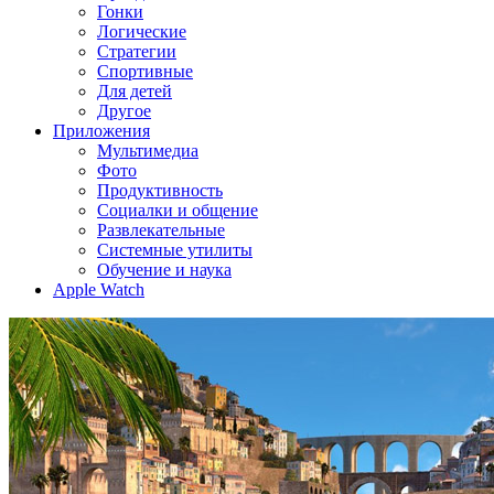
Гонки
Логические
Стратегии
Спортивные
Для детей
Другое
Приложения
Мультимедиа
Фото
Продуктивность
Социалки и общение
Развлекательные
Системные утилиты
Обучение и наука
Apple Watch