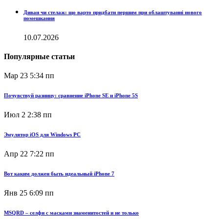
Диван чи стелаж: що варто придбати першим при облаштуванні нового
помешкання
10.07.2026
Популярные статьи
Мар 23
5:34 пп
Почувствуй разницу: сравнение iPhone SE и iPhone 5S
Июл 2
2:38 пп
Эмулятор iOS для Windows PC
Апр 22
7:22 пп
Вот каким должен быть идеальный iPhone 7
Янв 25
6:09 пп
MSQRD – селфи с масками знаменитостей и не только