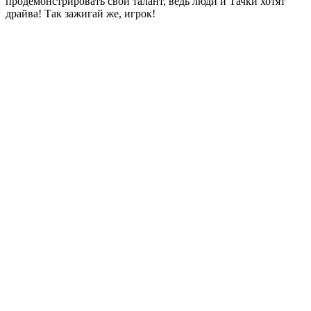
продемонстрировать свой талант, ведь люди и Тачки хотят
драйва! Так зажигай же, игрок!