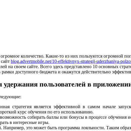
огромное количество. Какие-то из них пользуются огромной по
 сайт
blog.advertmobile.net/10-effektivnyx-strategij-uderzhaniya-polz
й на своем сайте. Всего здесь представлено 10 основных страте
ь в рамки доступного бюджета и окажутся действительно эффек
ля удержания пользователей в приложени
следующие:
нная стратегия является эффективной в самом начале запус
ороткий курс обучения по его использованию.
возможность собирать баллы или бонусы в процессе обучения 
рать в интересные игры.
 Например, это может быть программа лояльности. Таким образ