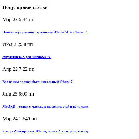
Популярные статьи
Мар 23
5:34 пп
Почувствуй разницу: сравнение iPhone SE и iPhone 5S
Июл 2
2:38 пп
Эмулятор iOS для Windows PC
Апр 22
7:22 пп
Вот каким должен быть идеальный iPhone 7
Янв 25
6:09 пп
MSQRD – селфи с масками знаменитостей и не только
Мар 24
12:49 пп
Как разблокировать iPhone, если забыл пароль к нему