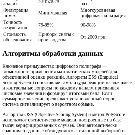
Затруднен
анализ
раз
Фильтрация
Многоуровневая
Минимальная
помех
цифровая фильтрация
Точность
75-85%
90-98%
результатов
Стоимость
Приборы сняты с
От 2000 грн
обследования
производства
Алгоритмы обработки данных
Ключевое преимущество цифрового полиграфа —
возможность применения математических моделей для
объективной оценки реакций. Алгоритм ESS (Empirical
Scoring System) сопоставляет амплитуды реакций на значимые
и контрольные вопросы по каждому каналу, присваивая
числовые значения и формируя итоговый балл. Если
суммарное значение превышает установленный порог,
система сигнализирует о вероятном обмане.
Алгоритм OSS (Objective Scoring System) и метод PolyScore
используют статистические модели, построенные на базе
тысяч верифицированных случаев. Они автоматически
сравнивают данные обследуемого с эталонной выборкой и