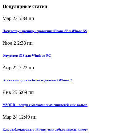
Популярные статьи
Мар 23
5:34 пп
Почувствуй разницу: сравнение iPhone SE и iPhone 5S
Июл 2
2:38 пп
Эмулятор iOS для Windows PC
Апр 22
7:22 пп
Вот каким должен быть идеальный iPhone 7
Янв 25
6:09 пп
MSQRD – селфи с масками знаменитостей и не только
Мар 24
12:49 пп
Как разблокировать iPhone, если забыл пароль к нему