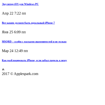
Эмулятор iOS для Windows PC
Апр 22
7:22 пп
Вот каким должен быть идеальный iPhone 7
Янв 25
6:09 пп
MSQRD – селфи с масками знаменитостей и не только
Мар 24
12:49 пп
Как разблокировать iPhone, если забыл пароль к нему
2017 © Applespark.com