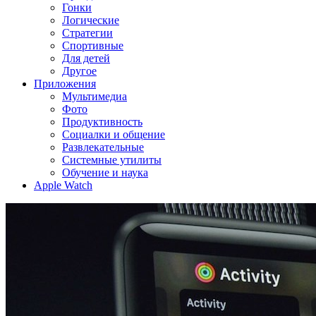
Гонки
Логические
Стратегии
Спортивные
Для детей
Другое
Приложения
Мультимедиа
Фото
Продуктивность
Социалки и общение
Развлекательные
Системные утилиты
Обучение и наука
Apple Watch