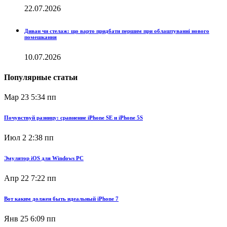
22.07.2026
Диван чи стелаж: що варто придбати першим при облаштуванні нового
помешкання
10.07.2026
Популярные статьи
Мар 23
5:34 пп
Почувствуй разницу: сравнение iPhone SE и iPhone 5S
Июл 2
2:38 пп
Эмулятор iOS для Windows PC
Апр 22
7:22 пп
Вот каким должен быть идеальный iPhone 7
Янв 25
6:09 пп