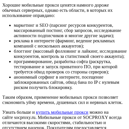
Хорошие мобильные прокси ценятся намного дороже
обычных серверных, однако есть области, в которых их
использование оправдано:
маркетинг и SEO (парсинг ресурсов конкурентов,
массированный постинг, сбор запросов, исследование
активности подписчиков и многие другие задачи);
реклама в интернете (фарминг, ведение рекламных
компаний с нескольких аккаунтов);
блоггинг (массовый фолловинг и лайкинг, исследование
конкуоентов, контроль за статистикой своего аккаунта);
программирование, разработка софта (раскрутка,
тестирование и запуск приватного ПО, при которой
требуется обход проверок со стороны серверов);
анонимный серфинг в интернете, посещение
заблокированных сайтов, обход бана по IP с нулевым
риском получить блокировку.
Таким образом, применение мобильных прокси позволяет
сэкономить уйму времени, душевных сил и нервных клеток.
Узнать больше и
купить мобильные прокси
можно на
сайте socproxy.ru. Мобильные прокси от SOCPROXY всегда
отличаются высокими скоростями, стабильностью и
отсутствием наценок. Покупателям предоставляется