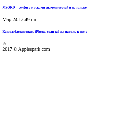
MSQRD – селфи с масками знаменитостей и не только
Мар 24
12:49 пп
Как разблокировать iPhone, если забыл пароль к нему
2017 © Applespark.com