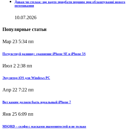
Диван чи стелаж: що варто придбати першим при облаштуванні нового
помешкання
10.07.2026
Популярные статьи
Мар 23
5:34 пп
Почувствуй разницу: сравнение iPhone SE и iPhone 5S
Июл 2
2:38 пп
Эмулятор iOS для Windows PC
Апр 22
7:22 пп
Вот каким должен быть идеальный iPhone 7
Янв 25
6:09 пп
MSQRD – селфи с масками знаменитостей и не только