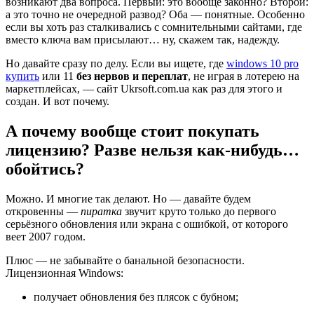
возникают два вопроса. Первый: это вообще законно? Второй:
а это точно не очередной развод? Оба — понятные. Особенно
если вы хоть раз сталкивались с сомнительными сайтами, где
вместо ключа вам присылают… ну, скажем так, надежду.
Но давайте сразу по делу. Если вы ищете, где
windows 10 pro
купить
или 11
без нервов и переплат
, не играя в лотерею на
маркетплейсах, — сайт Ukrsoft.com.ua как раз для этого и
создан. И вот почему.
А почему вообще стоит покупать
лицензию? Разве нельзя как-нибудь…
обойтись?
Можно. И многие так делают. Но — давайте будем
откровенны —
пиратка
звучит круто только до первого
серьёзного обновления или экрана с ошибкой, от которого
веет 2007 годом.
Плюс — не забывайте о банальной безопасности.
Лицензионная Windows:
получает обновления без плясок с бубном;