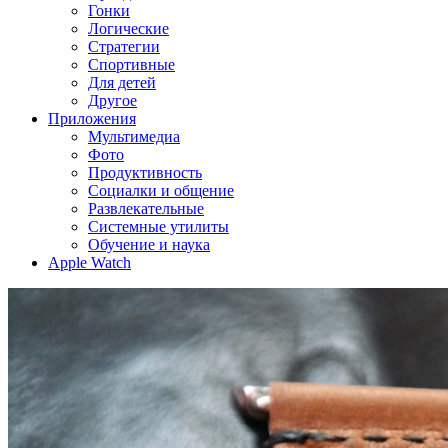
Гонки
Логические
Стратегии
Спортивные
Для детей
Другое
Приложения
Мультимедиа
Фото
Продуктивность
Социалки и общение
Развлекательные
Системные утилиты
Обучение и наука
Apple Watch