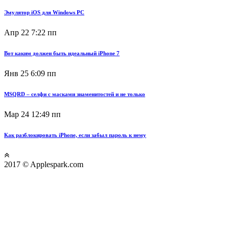
Эмулятор iOS для Windows PC
Апр 22
7:22 пп
Вот каким должен быть идеальный iPhone 7
Янв 25
6:09 пп
MSQRD – селфи с масками знаменитостей и не только
Мар 24
12:49 пп
Как разблокировать iPhone, если забыл пароль к нему
2017 © Applespark.com