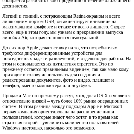
собирается развивать свою продукцию в течение ближайшего
десятилетия.
Легкий и тонкий, с потрясающим Retina-экраном и всего
лишь одним портом USB, он акцентирует внимание на
максимальном комфорте и отказе от всего лишнего. Скорее
всего, еще в этом году, мы узнаем о прекращении выпуска
линейки Air, которая становится неактуальной.
До сих пор Apple делает ставку на то, что потребителям
требуются дифференцированные устройства для
повседневных задач и развлечений, и отдельно для работы. На
этом и основывается их пятилетняя стратегия. Это по
прежнему остается правильным видением, так как мало кому
приходит в голову использовать для создания и
редактирования документов, фото и видео, планшет и
телефон, вместо компьютера или ноутбука.
Продажи Mac по прежнему растут, хотя, доля OS X и является
относительно низкой – чуть более 10% рынка операционных
систем. В этом разница между подходом Apple и Microsoft –
первая компания ориентирована на расширение ниши
пользователей, которые знают чего хотят, в то время как
стратегия второй – увеличить количество пользователей
Windows настолько, насколько это возможно.