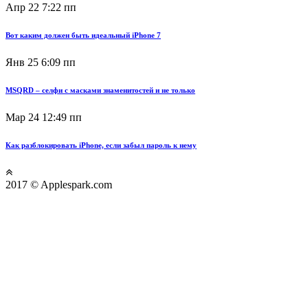
Апр 22
7:22 пп
Вот каким должен быть идеальный iPhone 7
Янв 25
6:09 пп
MSQRD – селфи с масками знаменитостей и не только
Мар 24
12:49 пп
Как разблокировать iPhone, если забыл пароль к нему
2017 © Applespark.com