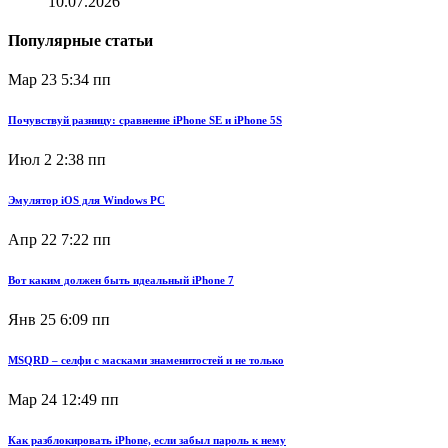
10.07.2026
Популярные статьи
Мар 23
5:34 пп
Почувствуй разницу: сравнение iPhone SE и iPhone 5S
Июл 2
2:38 пп
Эмулятор iOS для Windows PC
Апр 22
7:22 пп
Вот каким должен быть идеальный iPhone 7
Янв 25
6:09 пп
MSQRD – селфи с масками знаменитостей и не только
Мар 24
12:49 пп
Как разблокировать iPhone, если забыл пароль к нему