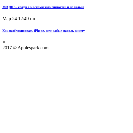
MSQRD – селфи с масками знаменитостей и не только
Мар 24
12:49 пп
Как разблокировать iPhone, если забыл пароль к нему
2017 © Applespark.com