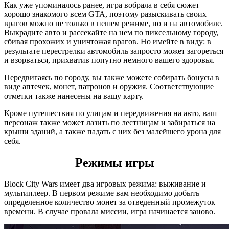
Как уже упоминалось ранее, игра вобрала в себя сюжет
хорошо знакомого всем GTA, поэтому разыскивать своих
врагов можно не только в пешем режиме, но и на автомобиле.
Выкрадите авто и рассекайте на нем по пиксельному городу,
сбивая прохожих и уничтожая врагов. Но имейте в виду: в
результате перестрелки автомобиль запросто может загореться
и взорваться, прихватив попутно немного вашего здоровья.
Передвигаясь по городу, вы также можете собирать бонусы в
виде аптечек, монет, патронов и оружия. Соответствующие
отметки также нанесены на вашу карту.
Кроме путешествия по улицам и передвижения на авто, ваш
персонаж также может лазить по лестницам и забираться на
крыши зданий, а также падать с них без малейшего урона для
себя.
Режимы игры
Block City Wars имеет два игровых режима: выживание и
мультиплеер. В первом режиме вам необходимо добыть
определенное количество монет за отведенный промежуток
времени. В случае провала миссии, игра начинается заново.