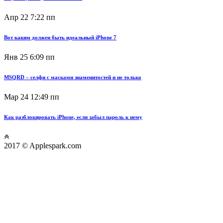
Апр 22
7:22 пп
Вот каким должен быть идеальный iPhone 7
Янв 25
6:09 пп
MSQRD – селфи с масками знаменитостей и не только
Мар 24
12:49 пп
Как разблокировать iPhone, если забыл пароль к нему
2017 © Applespark.com