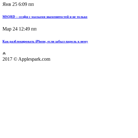
Янв 25
6:09 пп
MSQRD – селфи с масками знаменитостей и не только
Мар 24
12:49 пп
Как разблокировать iPhone, если забыл пароль к нему
2017 © Applespark.com