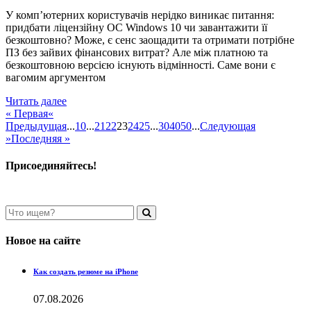
У комп’ютерних користувачів нерідко виникає питання:
придбати ліцензійну ОС Windows 10 чи завантажити її
безкоштовно? Може, є сенс заощадити та отримати потрібне
ПЗ без зайвих фінансових витрат? Але між платною та
безкоштовною версією існують відмінності. Саме вони є
вагомим аргументом
Читать далее
« Первая
«
Предыдущая
...
10
...
21
22
23
24
25
...
30
40
50
...
Следующая
»
Последняя »
Присоединяйтесь!
Новое на сайте
Как создать резюме на iPhone
07.08.2026